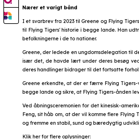
Nærer et varigt bånd
I et svarbrev fra 2023 til Greene og Flying Tig
til Flying Tigers' historie i begge lande. Han ud
befolkningerne i de to nationer.
Greene, der ledede en ungdomsdelegation til det
især det, de havde lært under deres besøg ved
deres handlinger bidrager til det fortsatte forh
Greene erkendte, at der er færre Flying Tigers-
begge lande og sikre, at Flying Tigers-ånden lev
Ved åbningsceremonien for det kinesisk-amerika
Feng, sit håb om, at der vil komme flere Flying 
og fremme en stabil, sund og bæredygtig udvikl
Klik her for flere oplysninger: