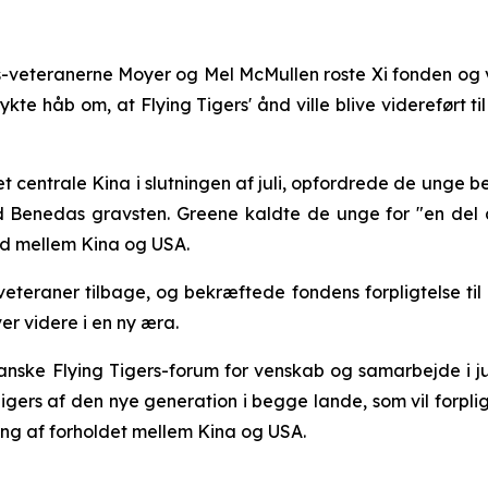
ers-veteranerne Moyer og Mel McMullen roste Xi fonden og
trykte håb om, at Flying Tigers' ånd ville blive viderefør
 centrale Kina i slutningen af juli, opfordrede de unge b
 Benedas gravsten. Greene kaldte de unge for "en del af
old mellem Kina og USA.
veteraner tilbage, og bekræftede fondens forpligtelse ti
er videre i en ny æra.
nske Flying Tigers-forum for venskab og samarbejde i ju
Tigers af den nye generation i begge lande, som vil forpli
ing af forholdet mellem Kina og USA.