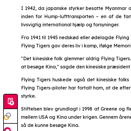
I 1942, da japanske styrker besatte Myanmar og
inden for Hump-lufttransporten – en af de fa
livsvigtig international hjælp og forsyninger.
Fra 1941 til 1945 nedskød eller ødelagde Flying
Flying Tigers gav deres liv i kamp, ifølge Memor
"Det kinesiske folk glemmer aldrig Flying Tiger
at besøge Kina," sagde den kinesiske præsident 
Flying Tigers huskede også det kinesiske folk
Flying Tigers-piloter har fortalt ham, at de ef
styrke.
Stiftelsen blev grundlagt i 1998 af Greene og f
mellem USA og Kina under krigen. Gennem årene 
så de kunne besøge Kina.