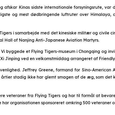
 afskar Kinas sidste internationale forsyningsrute, var 
rligste og mest dødbringende luftruter over Himalaya
 Tigers i samarbejde med det kinesiske militær og civile c
ial Hall of Nanjing Anti-Japanese Aviation Martyrs.
s. Vi byggede et Flying Tigers-museum i Chongqing og invit
Xi Jinping ved en velkomstmiddag arrangeret af Friendly 
s venlighed. Jeffrey Greene, formand for Sino-American
ter årtier stadig ikke har glemt smagen af de æg, som de
lere veteraner fra Flying Tigers og har til formål at bev
har organisationen sponsoreret omkring 500 veteraner o