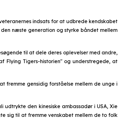
 veteranernes indsats for at udbrede kendskabet
t til den næste generation og styrke båndet mellem
esøgende til at dele deres oplevelser med andre,
 Flying Tigers-historien" og understregede, at
l at fremme gensidig forståelse mellem de unge i
li udtrykte den kinesiske ambassadør i USA, Xie
gte sig til at fremme venskabet mellem de to folk