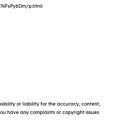
FZNFsPy6Dm/p.html
ility or liability for the accuracy, content,
f you have any complaints or copyright issues