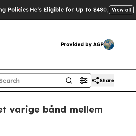
ies
He’s Eligible for Up to $480,000 After Being 
View all
Provided by AGP
Share
det varige bånd mellem