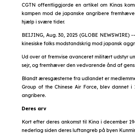
CGTN offentliggjorde en artikel om Kinas komm
kampen mod de japanske angribere fremhæver a
hjælp i svære tider.
BEIJING, Aug. 30, 2025 (GLOBE NEWSWIRE) -- Ki
kinesiske folks modstandskrig mod japansk aggr
Ud over at fremvise avanceret militært udstyr u
sejr, og fremhæver den vedvarende ånd af gensid
Blandt æresgæsterne fra udlandet er medlemmer a
Group of the Chinese Air Force, blev dannet 
angribere.
Deres arv
Kort efter deres ankomst til Kina i december 19
nederlag siden deres luftangreb på byen Kunmin