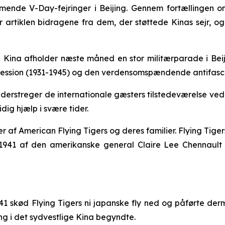
ende V-Day-fejringer i Beijing. Gennem fortællingen om 
rtiklen bidragene fra dem, der støttede Kinas sejr, o
na afholder næste måned en stor militærparade i Beiji
ession (1931-1945) og den verdensomspændende antifascis
nderstreger de internationale gæsters tilstedeværelse ve
ig hjælp i svære tider.
f American Flying Tigers og deres familier. Flying Tigers
i 1941 af den amerikanske general Claire Lee Chennaul
41 skød Flying Tigers ni japanske fly ned og påførte der
g i det sydvestlige Kina begyndte.