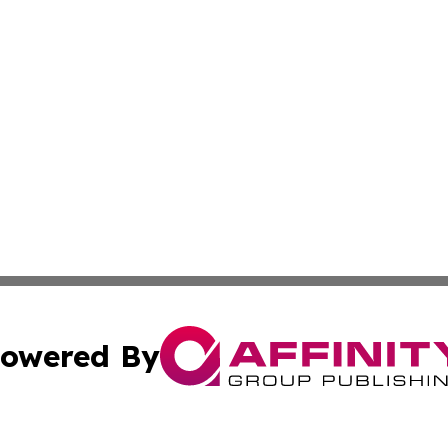
owered By
ubmit Press Release
Terms & Conditions
Copyright/DMCA