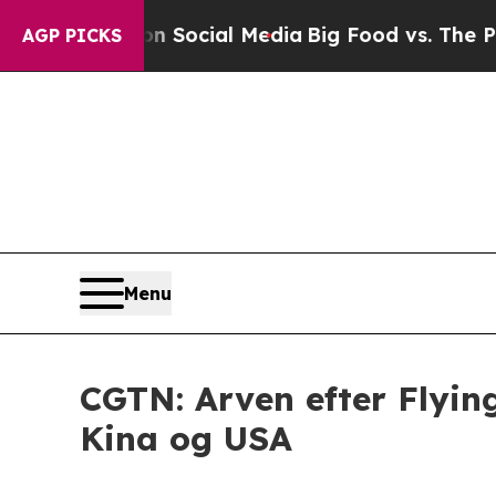
sages on Social Media
Big Food vs. The People. B
AGP PICKS
Menu
CGTN: Arven efter Flying
Kina og USA