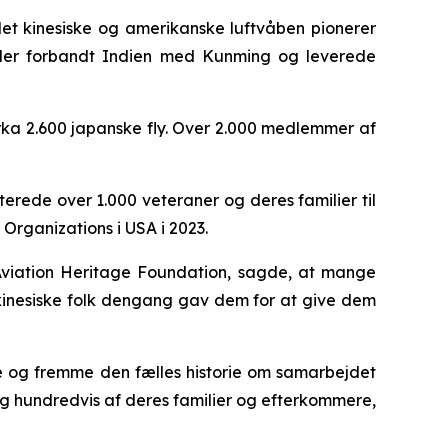
det kinesiske og amerikanske luftvåben pionerer
, der forbandt Indien med Kunming og leverede
irka 2.600 japanske fly. Over 2.000 medlemmer af
erede over 1.000 veteraner og deres familier til
Organizations i USA i 2023.
 Aviation Heritage Foundation, sagde, at mange
t kinesiske folk dengang gav dem for at give dem
are og fremme den fælles historie om samarbejdet
g hundredvis af deres familier og efterkommere,