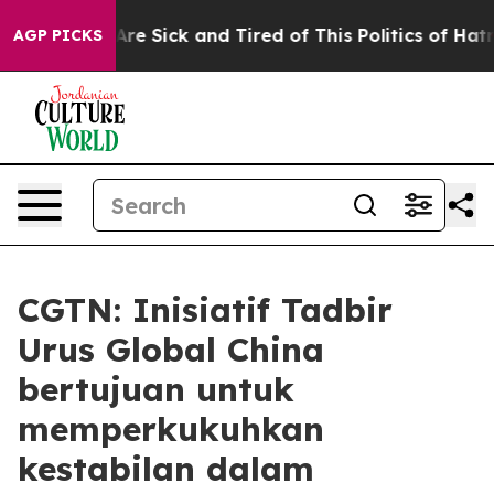
People Are Sick and Tired of This Politics of Hatred”
T
AGP PICKS
CGTN: Inisiatif Tadbir
Urus Global China
bertujuan untuk
memperkukuhkan
kestabilan dalam