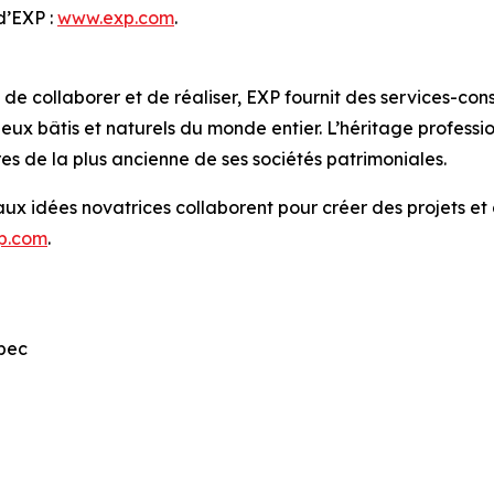
 d’EXP :
www.exp.com
.
e collaborer et de réaliser, EXP fournit des services-conse
ieux bâtis et naturels du monde entier. L’héritage profes
res de la plus ancienne de ses sociétés patrimoniales.
 aux idées novatrices collaborent pour créer des projets e
p.com
.
bec