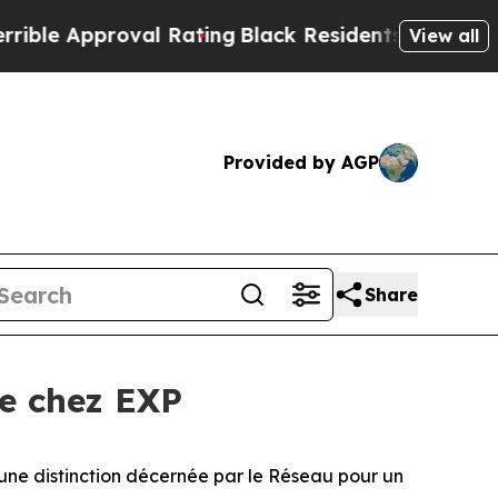
 Approval Rating
Black Residents Warned of Abus
View all
Provided by AGP
Share
ée chez EXP
ne distinction décernée par le Réseau pour un