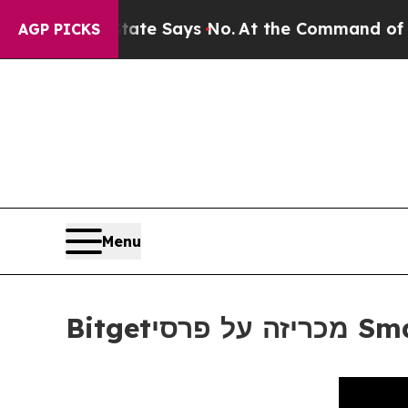
 The State Says No.
At the Command of Jeff Bezos
AGP PICKS
Menu