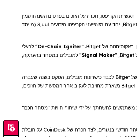
תה סוערת ויוצאת דופן עבור תעשיית הקריפטו, תכריז על הזוכים בפרסים השנה ותזמין
, מנכ"לית Bitget, יחד עם משפיעני הקריפטו הידועים Sjuul (מייסד
ן
באקוסיסטם
של
Bitget
.
”
On-Chain Igniter
“
לבעלי
Bitget
,
”
Signal Maker
“
למובילים במסחר בהעתקה,
שעברה
ו-Elite Picker. השנה, Bitget נשארת מחויבת לעקוב אחר המסעות של הזוכים,
 משתמשים להשתתף על ידי שיתוף חוויות "מסחר חכם"
קהילה עולמית של 120 מיליון משתמשים ורשמה למעלה מחצי טריליון בנפח מסחר חודשי בנגזרים, לצד הכרה של CoinDesk על הובלת