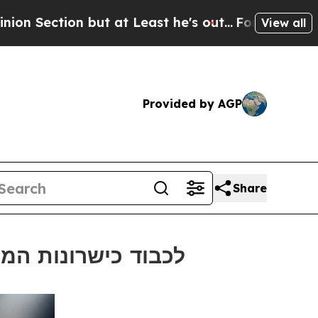
n but at Least he's out...
For a Grand Patrioti
View all
Provided by AGP
Share
Bitgetמכריזה על פרסי Smart Awards 2025 ל