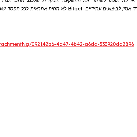
 או לא תוכלו לשחזר את ההשקעה העיקרית שלכם. אתם תמיד צרי
 אמין לביצועים עתידיים.
Bitget
לא תהיה אחראית לכל הפסד שעלול
ttachmentNg/092142b6-4a47-4b42-a6da-533920dd2896