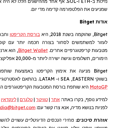
נזילות ב-ETH ו-
שמניעים את הפלטפורמה קדימה מדי יום.
אודות
Bitget
Bitget
, שהוקמה בשנת 2018, היא
בורסת הקריפטו
וחבר
לעזור למשתמשים לסחור בצורה חכמה יותר עם קופי
מטבעות קריפטוגרפיים אחרים.
Wallet
Bitget
הימורים, תשלומים וגישה ישירה ליותר מ-20,000 אפליקציות מבוזרות, עם המרות מתקדמות ותובנות שוק מובנות בפלטפורמה אחת.
Bitget
מניעה את אימוץ הקריפטו באמצעות שותפוי
בשווקי
EASTERN
,
SEA
ו-
LATAM
. בהתאם לאסטרטגיי
MotoGP™
היא שותפת בורסת המטבעות הקריפטוגרפים ה
למידע נוסף, בקרו באתר:
אתר
|
טוויטר
|
טלגרם
|
לינקדאין
|
לפניות בנושא מדיה, אנא צרו קשר עם:
dia@bitget.com
אזהרת סיכונים
: מחירי הנכסים הדיגיטליים עשויים לה