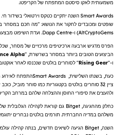
משמעותית
לאקו סיסטם
המתפתח של הקריפטו.
Smart Awards
השנה
יתקיים
שופטים ומכובדים לחקור את הנושא: "מה חכם במסחר בקריפ
AltCryptoGems) ו-Dapp Centre. ועדת השיפוט מבצעת כעת הערכות סופיות על סמך נתוני המסחר.
הפרס מדגיש ארבעה ארכיטיפים מרכזיים של מסחר, שכל 
הביצועים הטובים ביותר במסחר בשרשרת, "
nce Alpha
ו-"
Rising Gear
" לסוחרים בולטים
שנכנסו
לאחר אוקטובר 024
כעת, בשנתו השלישית,
Smart Awards
התפתח לאירוע
ח
ציין
32 סוחרים בולטים בקטגוריות כמו
סוחר מוביל, כוכב 
ולהעצים את סיפורי החוסן וההצלחה שלהם במרחב הקריפט
כחלק מהחגיגה, Bitget גם קוראת לקהילה הגלובלית שלה להצטרף לקמפיין
משלהם במדיה החברתית. תורמים בולטים נבחרים יתוגמלו,
השנה, Bitget הגיעה לשיאים חדשים,
בנתה