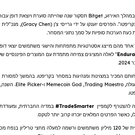
כטקס וירטואלי בשידור חי. במהלך האירוע, Bitget תסקור שנה שהיי
טו". הפרסים יוענקו על ידי גרייסי צ'ן
(
Gracy Chen
)
אחד מהם מייצג אסטרטגיות מתפתחות והישגי משתמשים יוצאי דופ
Endura
" לאלה המציגים צמיחה מתמדת עם המוצרים הפיננסיים של
2.
ותם
המכיר במצוינות ומנהיגות במסחר בקריפטו. בהמשך למסורת של Bitget לכבד כישרונות מובילים, הטקס בשנה 
עולה,
Trading Maestro
,
Memecoin God
ו.
#TradeSmarter
במדיה החברתית, ומעודדת
 כאשר הפרטים המלאים יוכרזו קרוב יותר לטקס.