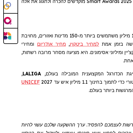
SOL. אף אחד מההישגים הללו לא היה אפשרי ללא הכוח של קהילת הסוחרים של Bitget, וזו הסיבה שפרסי Smart Awards 2025 מוקדשים להכרה ולחגוג את אלה
, המשרתת למעלה מ-120 מיליון משתמשים ביותר מ-150 מדינות ואזורים, מחויבת
גישה בזמן אמת
למחיר ביטקוין
,
מחיר את'ריום
ומחירי
שר ברמה עולמית התומך ביותר מ- 130 רשתות בלוקצ'יין ומיליוני אסימונים. היא מציעה מסחר מרובה רשתות,
גת הכדורגל המקצוענית המובילה בעולם,
LALIGA
,
ורי
כדי לתמוך בחינוך 1.1 מיליון איש עד 2027
UNICEF
המרגשות ביותר בעולם.
להרשות לעצמכם להפסיד. ערך ההשקעה שלכם עשוי להיות