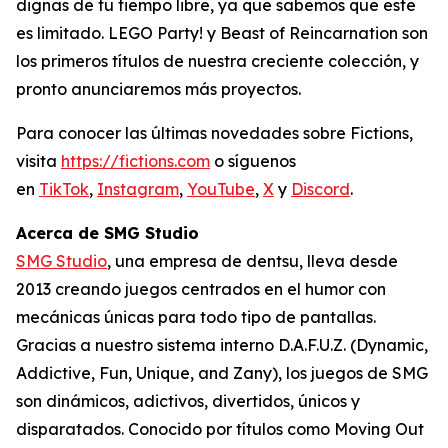
dignas de tu tiempo libre, ya que sabemos que este
es limitado. LEGO Party! y Beast of Reincarnation son
los primeros títulos de nuestra creciente colección, y
pronto anunciaremos más proyectos.
Para conocer las últimas novedades sobre Fictions,
visita
https://fictions.com
o síguenos
en
TikTok
,
Instagram
,
YouTube
,
X
y
Discord
.
Acerca de SMG Studio
SMG Studio
, una empresa de dentsu, lleva desde
2013 creando juegos centrados en el humor con
mecánicas únicas para todo tipo de pantallas.
Gracias a nuestro sistema interno D.A.F.U.Z. (Dynamic,
Addictive, Fun, Unique, and Zany), los juegos de SMG
son dinámicos, adictivos, divertidos, únicos y
disparatados. Conocido por títulos como
Moving Out